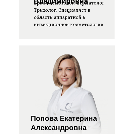
Владимировна
Врач-косметолог, дерматолог
Трихолог, Специалист в
области аппаратной и
инъекционной косметологии
Попова Екатерина
Александровна