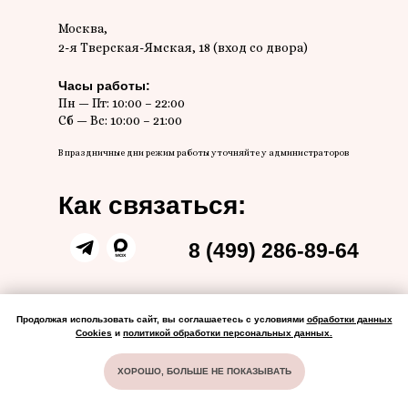
Москва,
2-я Тверская-Ямская, 18 (вход со двора)
Часы работы:
Пн — Пт: 10:00 – 22:00
Сб — Вс: 10:00 – 21:00
В праздничные дни режим работы уточняйте у администраторов
Как связаться:
8 (499) 286-89-64
Мы в соц. сетях:
Продолжая использовать сайт, вы соглашаетесь с условиями
обработки данных
Cookies
и
политикой обработки персональных данных
.
ХОРОШО, БОЛЬШЕ НЕ ПОКАЗЫВАТЬ
НА ГЛАВНУЮ
СТОИМОСТЬ
АКЦИИ
ОБРАТНЫЙ ЗВОНОК