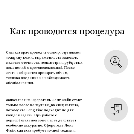
Как проводится процедура
Сначала врач проводит осмотр: оценивает
толщину кожи, выраженность заломов,
наличие отечности, асимметрии, рубцовых
изменений и противопоказаний. После
этого выбирается препарат, объем,
техника введения и необходимость
обезболивания.
Записаться на Сферогель Лонг Файн стоит
только после консультации специалиста,
потому что Long Fine подходит не для
каждой задачи. При работе с
периорбитальной зоной врач действует
особенно аккуратно: Сферогель Лонг
Файн для глаз требует точной техники,