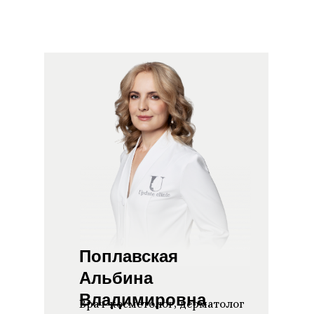
Поплавская
Альбина
Владимировна
Врач-косметолог, дерматолог