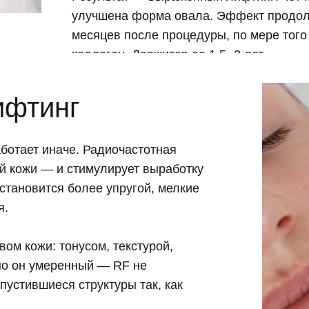
улучшена форма овала. Эффект продолж
месяцев после процедуры, по мере того
коллаген. Держится до 1,5−2 лет.
ифтинг
ботает иначе. Радиочастотная
й кожи — и стимулирует выработку
 становится более упругой, мелкие
я.
вом кожи: тонусом, текстурой,
но он умеренный — RF не
пустившиеся структуры так, как