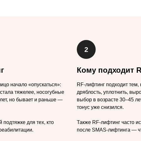
г
Кому подходит 
лицо начало «опускаться»:
RF-лифтинг подходит тем, к
 стала тяжелее, носогубные
дряблость, уплотнить, выро
 лет, но бывает и раньше —
выбор в возрасте 30–45 лет
тонус уже снизился.
 подтяжке для тех, кто
Также RF-лифтинг часто и
 реабилитации.
после SMAS-лифтинга — чт