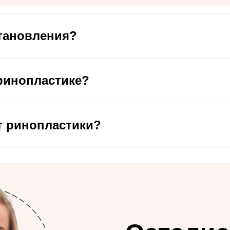
тановления?
ринопластике?
т ринопластики?