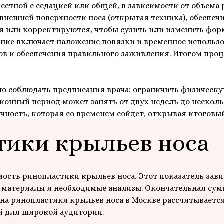
естной с седацией или общей, в зависимости от объема 
 внешней поверхности носа (открытая техника), обеспеч
 или корректируются, чтобы сузить или изменить форм
ение включает наложение повязки и временное использ
в и обеспечения правильного заживления. Итогом про
о соблюдать предписания врача: ограничить физическую 
ионный период может занять от двух недель до несколь
чность, которая со временем сойдет, открывая итоговый
тики крыльев носа
мость ринопластики крыльев носа. Этот показатель зав
 материалы и необходимые анализы. Окончательная сум
ена ринопластики крыльев носа в Москве рассчитываетс
й для широкой аудитории.