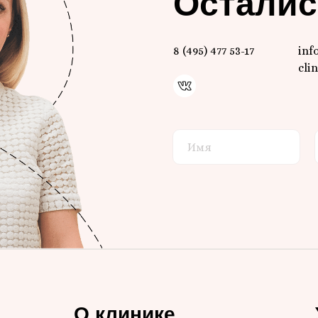
Осталис
8 (495) 477 53-17
inf
clin
О клинике