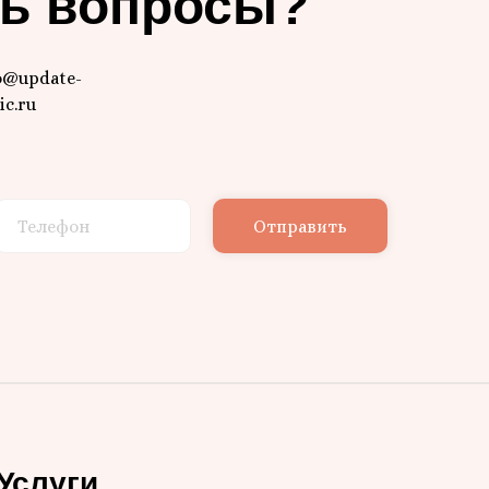
ь вопросы?
o@update-
ic.ru
Отправить
Услуги