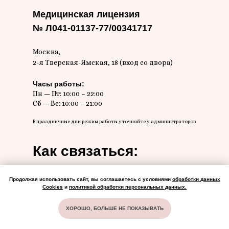
Медицинская лицензия
№ Л041-01137-77/00341717
Москва,
2-я Тверская-Ямская, 18 (вход со двора)
Часы работы:
Пн — Пт: 10:00 – 22:00
Сб — Вс: 10:00 – 21:00
В праздничные дни режим работы уточняйте у администраторов
Как связаться:
8 (499) 286-89-64
Продолжая использовать сайт, вы соглашаетесь с условиями
обработки данных
Cookies
и
политикой обработки персональных данных
.
Мы в соц. сетях:
ХОРОШО, БОЛЬШЕ НЕ ПОКАЗЫВАТЬ
НА ГЛАВНУЮ
СТОИМОСТЬ
АКЦИИ
ОБРАТНЫЙ ЗВОНОК