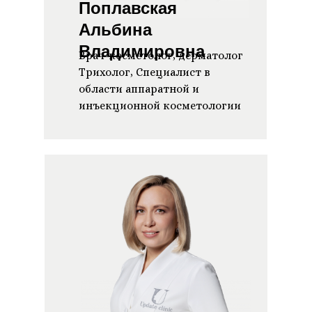
Поплавская
Альбина
Владимировна
Врач-косметолог, дерматолог
Трихолог, Специалист в
области аппаратной и
инъекционной косметологии