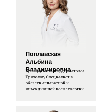
Поплавская
Альбина
Владимировна
Врач-косметолог, дерматолог
Трихолог, Специалист в
области аппаратной и
инъекционной косметологии