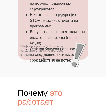
на покупку подарочных
сертификатов
Некоторые процедуры (из
STOP-листа) исключены из
программы*
Бонусы начисляются только на
оплаченные визиты (не по
акции)
*Информацию по STOP-листу
Остаток бонусов переносится
узнавайте у администраторов
на следующие визиты, если
клиники
срок действия не истёк
Почему
это
работает