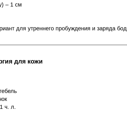
) – 1 см
иант для утреннего пробуждения и заряда бод
ргия для кожи
тебель
чок
 ч. л.