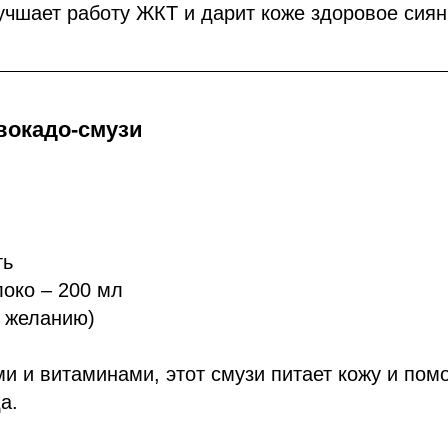
учшает работу ЖКТ и дарит коже здоровое сиян
вокадо-смузи
ть
око – 200 мл
о желанию)
и и витаминами, этот смузи питает кожу и помо
а.