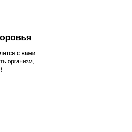
доровья
лится с вами
ть организм,
!