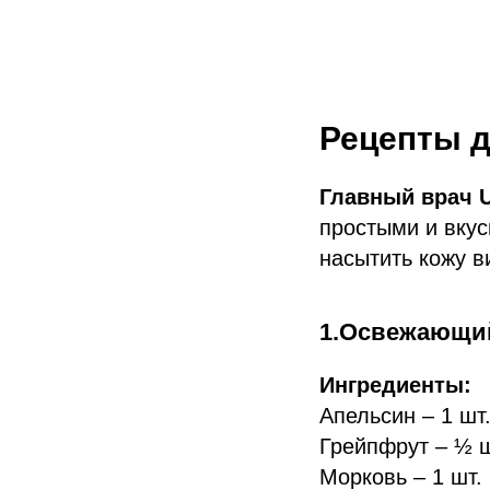
Рецепты д
Главный врач U
простыми и вкус
насытить кожу в
1.Освежающий
Ингредиенты:
Апельсин – 1 шт
Грейпфрут – ½ ш
Морковь – 1 шт.