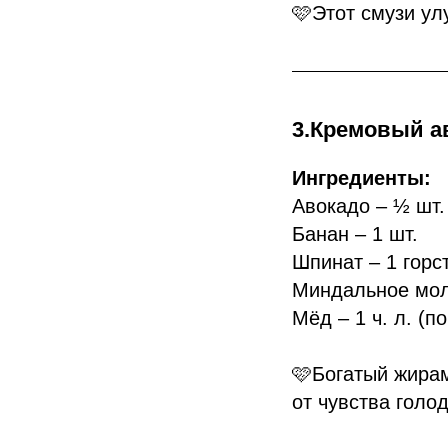
🩷Этот смузи ул
3.Кремовый а
Ингредиенты:
Авокадо – ½ шт.
Банан – 1 шт.
Шпинат – 1 горс
Миндальное мол
Мёд – 1 ч. л. (п
🩷Богатый жирам
от чувства голод